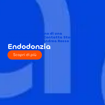
Pensi di aver bisogno di una
devitalizzazione? Contatta Studio
Odontoiatrico Dr. Andrea Rosso
Endodonzia
Scopri di più